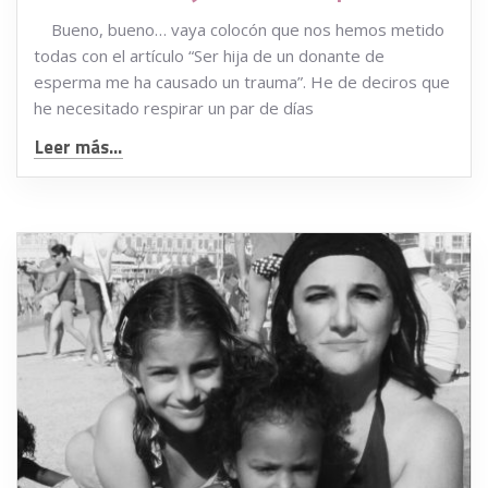
Bueno, bueno… vaya colocón que nos hemos metido
todas con el artículo “Ser hija de un donante de
esperma me ha causado un trauma”. He de deciros que
he necesitado respirar un par de días
Leer más...