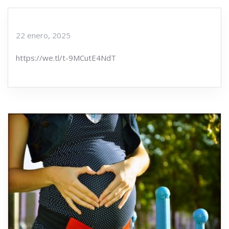
22 enero, 2025
https://we.tl/t-9MCutE4NdT