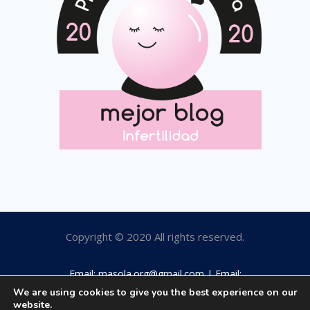
Copyright © 2020 All rights reserved.
Email: masola.org@gmail.com | Email:
rosamaestro2003@hotmail.com | Tfno: 649184063
We are using cookies to give you the best experience on our
website.