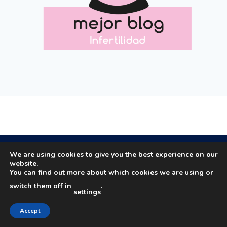
Copyright © 2020 All rights reserved.
We are using cookies to give you the best experience on our
website.
You can find out more about which cookies we are using or
Email: masola.org@gmail.com | Email:
switch them off in
.
settings
rosamaestro2003@hotmail.com | Tfno: 649184063
Aviso legal
|
Política privacidad
|
Política cookies
Creado por
Consultoría Blogger
Accept