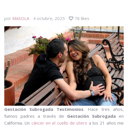
por
MASOLA
4 octubre, 2025
78 likes
Gestación Subrogada Testimonios
. Hace tres años,
fuimos padres a través de
Gestación Subrogada
en
California. Un
cáncer en el cuello de útero
a los 21 años me