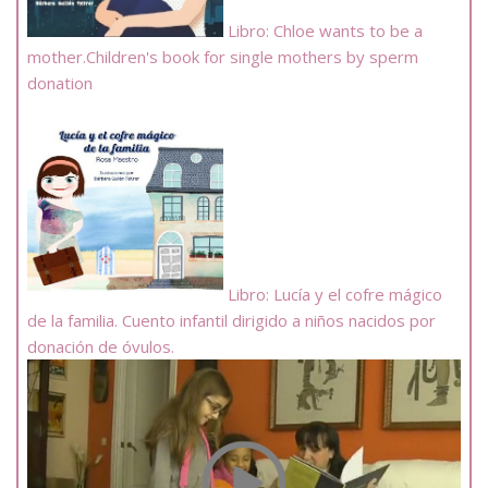
Libro: Chloe wants to be a
mother.Children's book for single mothers by sperm
donation
Libro: Lucía y el cofre mágico
de la familia. Cuento infantil dirigido a niños nacidos por
donación de óvulos.