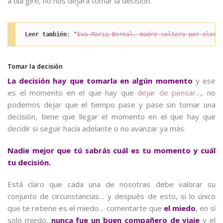
a día gire, no nos dejará tomar la decisión.
Leer también
: "
Eva María Bernal, madre soltera por elecc
Tomar la decisión
La decisión hay que tomarla en algún momento
y ese
es el momento en el que hay que
dejar de pensar
…, no
podemos dejar que el tiempo pase y pase sin tomar una
decisión, tiene que llegar el momento en el que hay que
decidir si seguir hacía adelante o no avanzar ya más.
Nadie mejor que tú sabrás cuál es tu momento y cuál
tu decisión.
Está claro que cada una de nosotras debe valorar su
conjunto de circunstancias… y después de esto, si lo único
que te retiene es el miedo… comentarte que
el miedo
, en sí
solo miedo,
nunca fue un buen compañero de viaje
y el