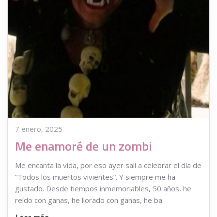
7 enero, 2025
Me enamoré de un zombi
Me encanta la vida, por eso ayer salí a celebrar el día de
“Todos los muertos vivientes”. Y siempre me ha
gustado. Desde tiempos inmemoriables, 50 años, he
reído con ganas, he llorado con ganas, he ba