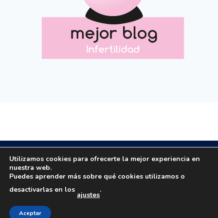
Copyright © 2020 All rights reserved.
Utilizamos cookies para ofrecerte la mejor experiencia en
nuestra web.
Puedes aprender más sobre qué cookies utilizamos o
Email: masola.org@gmail.com | Email:
desactivarlas en los
.
ajustes
rosamaestro2003@hotmail.com | Tfno: 649184063
Aviso legal
|
Política privacidad
|
Política cookies
Creado por
Consultoría Blogger
Aceptar