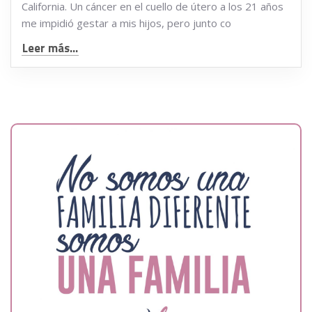
California. Un cáncer en el cuello de útero a los 21 años
me impidió gestar a mis hijos, pero junto co
Leer más...