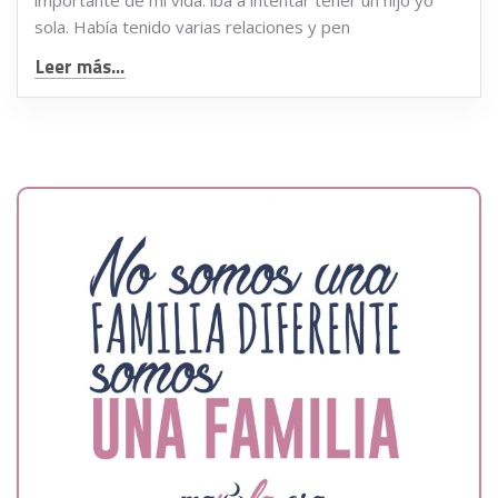
importante de mi vida: iba a intentar tener un hijo yo
sola. Había tenido varias relaciones y pen
Leer más...