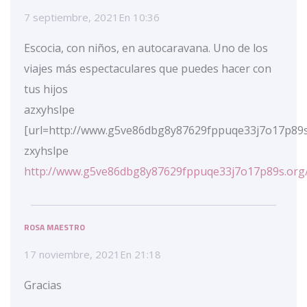
7 septiembre, 2021
En
10:36
Escocia, con niños, en autocaravana. Uno de los
viajes más espectaculares que puedes hacer con
tus hijos
azxyhslpe
[url=http://www.g5ve86dbg8y87629fppuqe33j7o17p89s.
zxyhslpe
http://www.g5ve86dbg8y87629fppuqe33j7o17p89s.org
ROSA MAESTRO
17 noviembre, 2021
En
21:18
Gracias