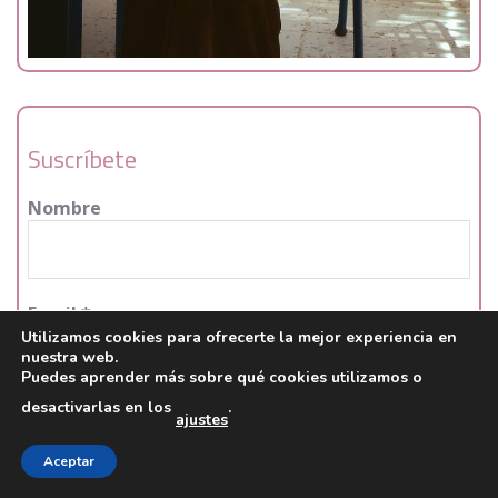
Suscríbete
Nombre
Email
*
Utilizamos cookies para ofrecerte la mejor experiencia en
nuestra web.
Puedes aprender más sobre qué cookies utilizamos o
desactivarlas en los
.
Mantenenos tus datos en privado, para saber más
ajustes
puede leer nuestra
política de privacidad.
Aceptar
He leído y acepto la política de privacidad