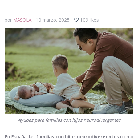
por
MASOLA
10 marzo, 2025
109 likes
Ayudas para familias con hijos neurodivergentes
En España, las
familias con hijos neurodivergentes
(como