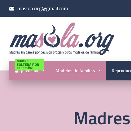
masola.org@gmail.com
MADRE
SOLTERA POR
ELECCIÓN
Quién soy
Modelos de familias
Reproducc
Madres 