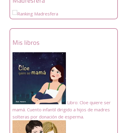
Madresfera
Mis libros
Libro: Cloe quiere ser
mamá. Cuento infantil dirigido a hijos de madres
solteras por donación de esperma.