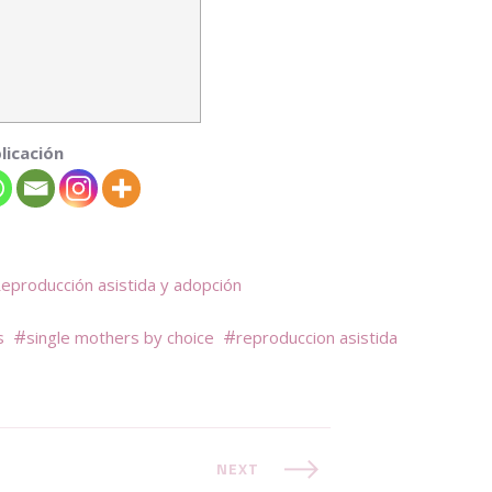
licación
Reproducción asistida y adopción
s
single mothers by choice
reproduccion asistida
NEXT