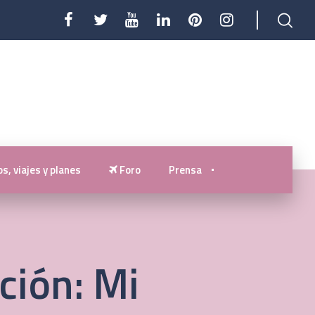
s, viajes y planes
Foro
Prensa
ción: Mi