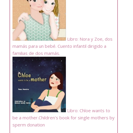
Libro: Nora y Zoe, dos
mamás para un bebé. Cuento infantil dirigido a
familias de dos mamás.
Libro: Chloe wants to
be a mother.Children's book for single mothers by
sperm donation