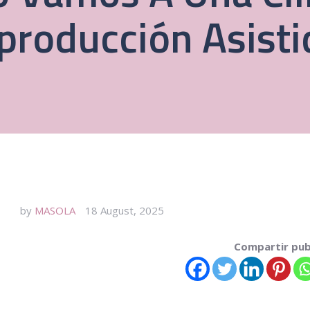
producción Asisti
by
MASOLA
18 August, 2025
Compartir pub