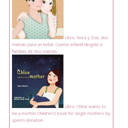
Libro: Nora y Zoe, dos
mamás para un bebé. Cuento infantil dirigido a
familias de dos mamás.
Libro: Chloe wants to
be a mother.Children's book for single mothers by
sperm donation