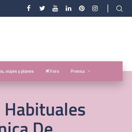
s, viajes y planes
Foro
Prensa
 Habituales
nica De