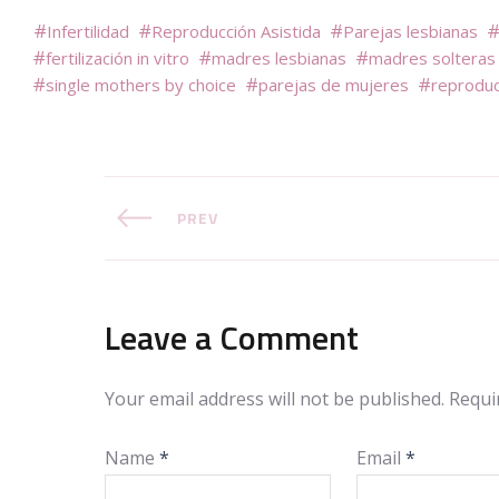
Infertilidad
Reproducción Asistida
Parejas lesbianas
fertilización in vitro
madres lesbianas
madres solteras
single mothers by choice
parejas de mujeres
reproduc
PREV
Leave a Comment
Your email address will not be published.
Requi
Name
*
Email
*