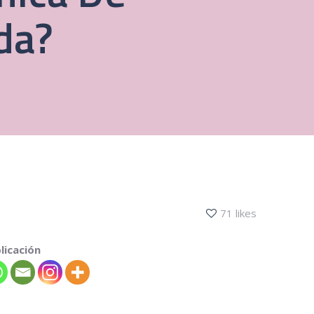
da?
71 likes
licación