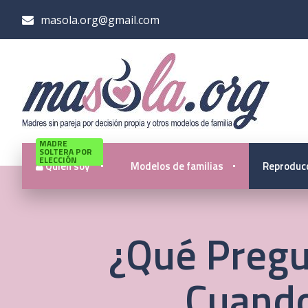
masola.org@gmail.com
MADRE
SOLTERA POR
ELECCIÓN
Quién soy
Modelos de familias
Reproducc
¿Qué Pregu
Cuando