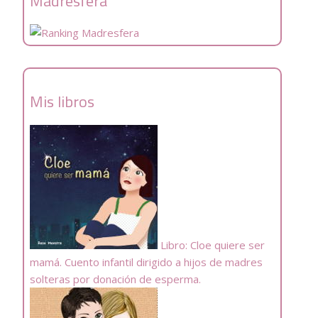
Madresfera
Mis libros
Libro: Cloe quiere ser
mamá. Cuento infantil dirigido a hijos de madres
solteras por donación de esperma.