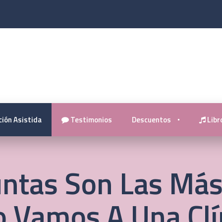
ión Asistida
Testimonios
Descuentos
Libro
ntas Son Las Más
 Vamos A Una Clí