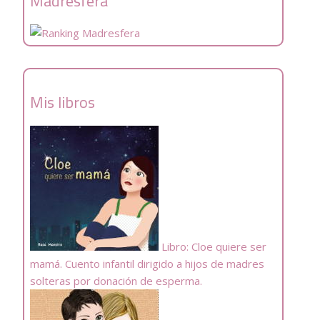
Madresfera
Mis libros
Libro: Cloe quiere ser
mamá. Cuento infantil dirigido a hijos de madres
solteras por donación de esperma.