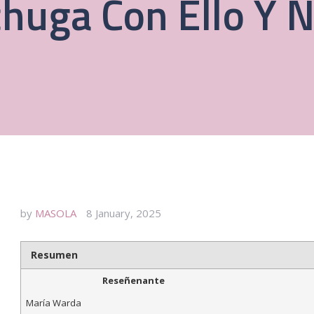
huga Con Ello Y N
by
MASOLA
8 January, 2025
Resumen
Reseñenante
María Warda