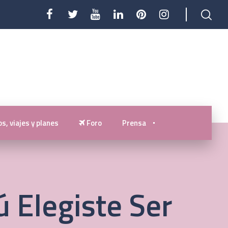
s, viajes y planes
Foro
Prensa
ú Elegiste Ser