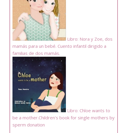
Libro: Nora y Zoe, dos
mamás para un bebé. Cuento infantil dirigido a
familias de dos mamás.
Libro: Chloe wants to
be a mother.Children's book for single mothers by
sperm donation