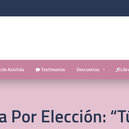
ión Asistida
Testimonios
Descuentos
Libro
 Por Elección: “T