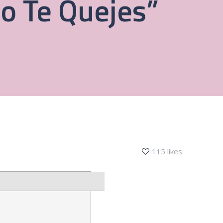
o Te Quejes”
115 likes