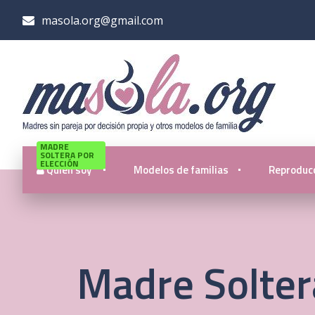
masola.org@gmail.com
MADRE
SOLTERA POR
ELECCIÓN
Quién soy
Modelos de familias
Reproducc
Madre Soltera