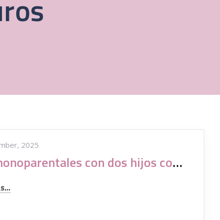
uros
mber, 2025
Las monoparentales con dos hijos cobraremos 1.200 euros
...