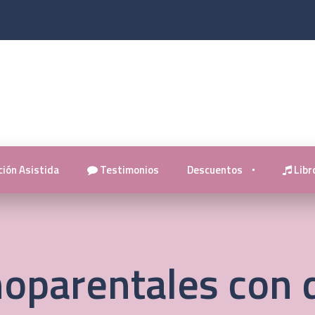
ión Asistida
Testimonios
Descuentos
Libro
oparentales con d