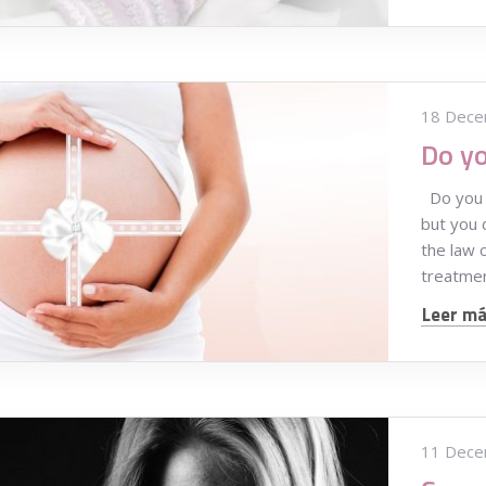
18 Dece
Do you w
but you d
the law 
treatme
Leer más
11 Dece