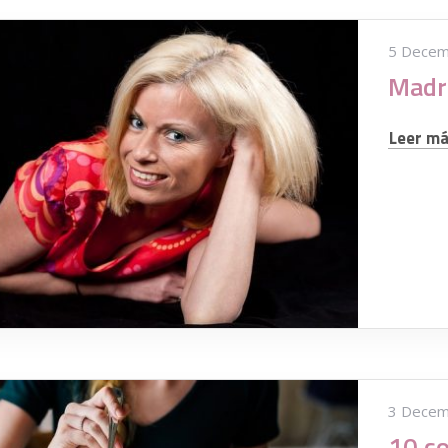
5 Decem
Leer más
3 Decem
10 co