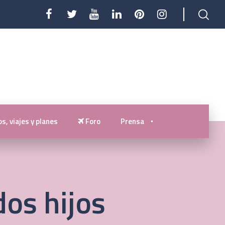
s, viajes y planes
Foro
Prensa
os hijos