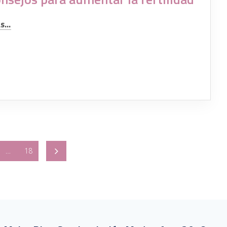
...
…
18