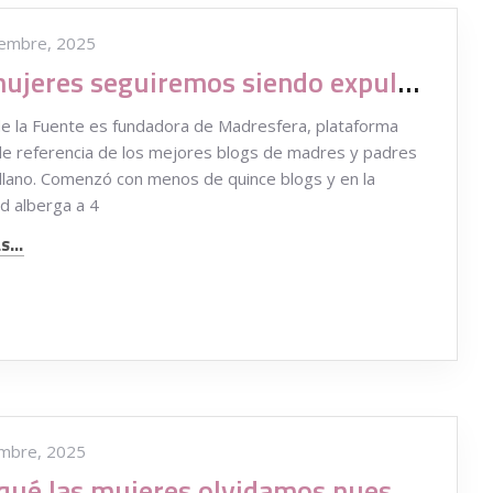
iembre, 2025
Las mujeres seguiremos siendo expulsadas o huyendo de las empresas
e la Fuente es fundadora de Madresfera, plataforma
de referencia de los mejores blogs de madres y padres
llano. Comenzó con menos de quince blogs y en la
ad alberga a 4
...
embre, 2025
¿Por qué las mujeres olvidamos nuestros deseos infantiles cuando crecemos?