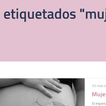
 etiquetados "mu
30 marz
El ímpet