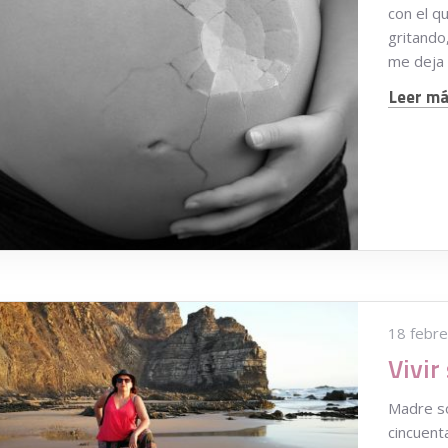
con el q
gritando
me deja
Leer más
18 febre
Vivir
Madre so
cincuent