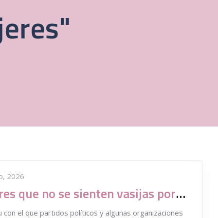
jeres"
o, 2026
Mujeres que no se sienten vasijas por gestar, sino por lo que viene después de gestar
u con el que partidos políticos y algunas organizaciones