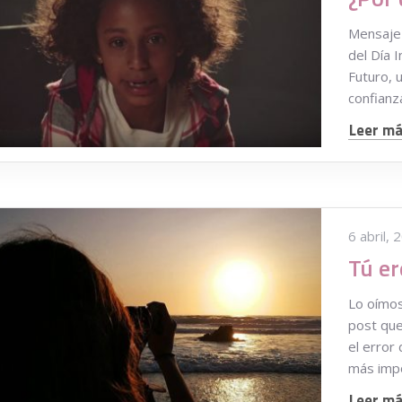
Mensaje 
del Día 
Futuro, 
confianza
Leer más
6 abril, 
Tú er
Lo oímos
post que
el error
más imp
Leer más