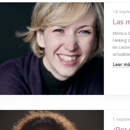
18 sept
Mónica d
ranking 
en caste
actualid
Leer más
1 septi