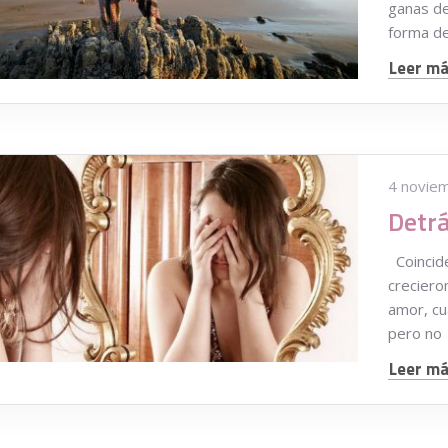
ganas de
forma de
Leer más
4 novie
Coincide
creciero
amor, cu
pero no
Leer más