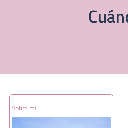
Cuánd
Sobre mí