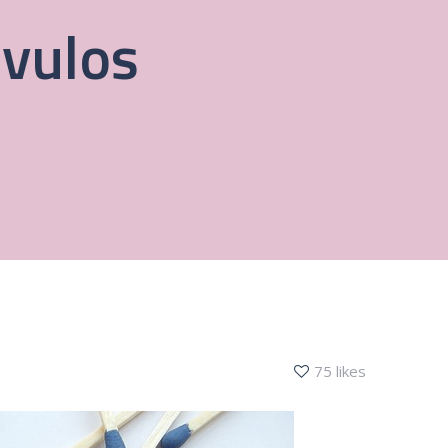
Óvulos
75 likes