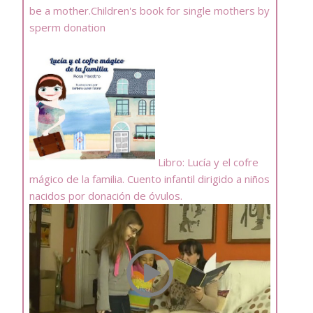
be a mother.Children's book for single mothers by
sperm donation
Libro: Lucía y el cofre
mágico de la familia. Cuento infantil dirigido a niños
nacidos por donación de óvulos.