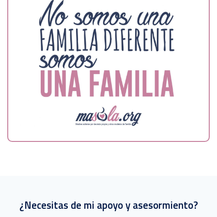
¿Necesitas de mi apoyo y asesormiento?