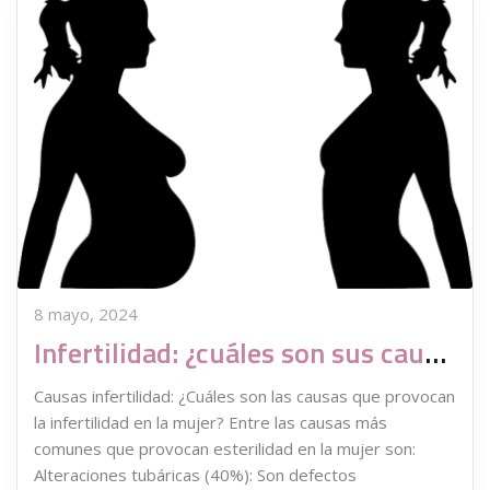
8 mayo, 2024
Infertilidad: ¿cuáles son sus causas más comunes?
Causas infertilidad: ¿Cuáles son las causas que provocan
la infertilidad en la mujer? Entre las causas más
comunes que provocan esterilidad en la mujer son:
Alteraciones tubáricas (40%): Son defectos