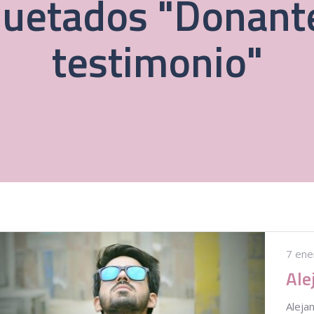
quetados "Donan
testimonio"
7 ene
Aleja