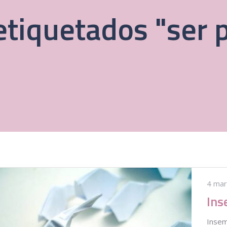
etiquetados "ser 
4 mar
Insem