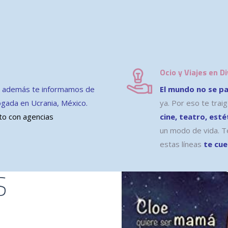
Ocio y Viajes en D
a además te informamos de
El mundo no se p
ogada en Ucrania, México.
ya. Por eso te trai
cto con agencias
cine, teatro, esté
un modo de vida. T
estas líneas
te cue
S