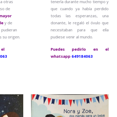
a otras
tenerla durante mucho tiempo y
eso de
que cuando ya había perdido
 mayor
todas las esperanzas, una
le
y de
donante, le regaló el óvulo que
s pudieran
necesitaban para que ella
 su origen.
pudiese venir al mundo.
 el
Puedes pedirlo en el
063
whatsapp
649184063