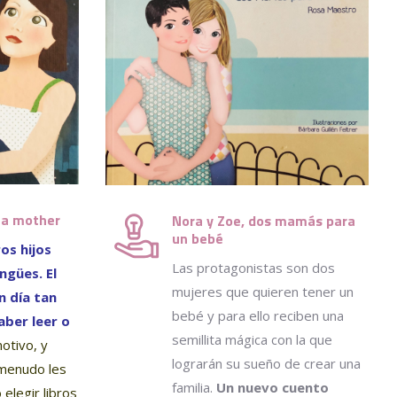
 a mother
Nora y Zoe, dos mamás para
un bebé
os hijos
Las protagonistas son dos
ingües.
El
mujeres que quieren tener un
n día tan
bebé y para ello reciben una
aber leer o
semillita mágica con la que
otivo, y
lograrán su sueño de crear una
 menudo les
familia.
Un nuevo cuento
 elegir libros