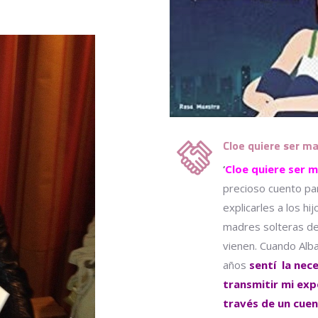
Cloe quiere ser 
‘
Cloe quiere ser 
precioso cuento pa
explicarles a los hi
madres solteras d
vienen. Cuando Alba
años
sentí la nec
transmitir mi exp
través de un cue