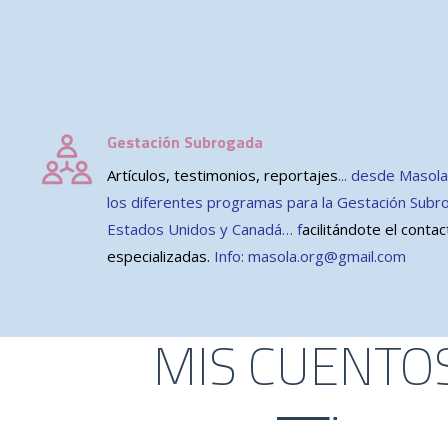
Gestación Subrogada
Artículos, testimonios, reportajes
.
.. desde Masol
los diferentes programas para la Gestación Subr
Estados Unidos y Canadá…
f
acilitándote el conta
especializadas
.
Info: masola.org@gmail.com
MIS CUENTO