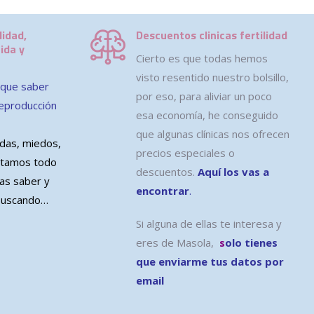
lidad,
Descuentos clinicas fertilidad
ida y
Cierto es que todas hemos
visto resentido nuestro bolsillo,
 que saber
por eso, para aliviar un poco
 reproducción
esa economía, he conseguido
.
que algunas clínicas nos ofrecen
das, miedos,
precios especiales o
ntamos todo
descuentos.
Aquí los vas a
tas saber y
encontrar
.
 buscando…
Si alguna de ellas te interesa y
eres de Masola,
s
olo tienes
que enviarme tus datos por
email