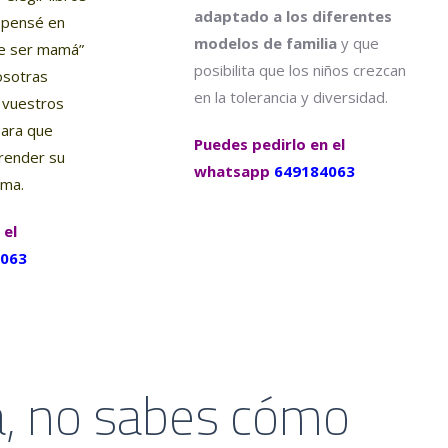
adaptado a los diferentes
, pensé en
modelos de familia
y que
re ser mamá”
posibilita que los niños crezcan
osotras
en la tolerancia y diversidad.
 vuestros
para que
Puedes pedirlo en el
render su
whatsapp
649184063
oma.
 el
063
a, no sabes cómo