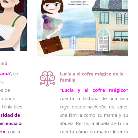
mamá
Lucía y el cofre mágico de la
mamá
‘,
un
familia
ra
jos de
“
Lucía y el cofre mágico
”
e dónde
cuenta la historia de una niña
 tenía tres
cuyo deseo navideño es tener
esidad de
una familia como su mamá y su
eriencia a
abuela. Berta, la abuela de Lucía
nto
, con la
cuenta cómo su madre intentó