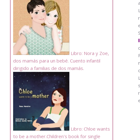
Libro: Nora y Zoe,
dos mamás para un bebé. Cuento infantil
dirigido a familias de dos mamás.
Libro: Chloe wants
to be a mother.Children's book for single