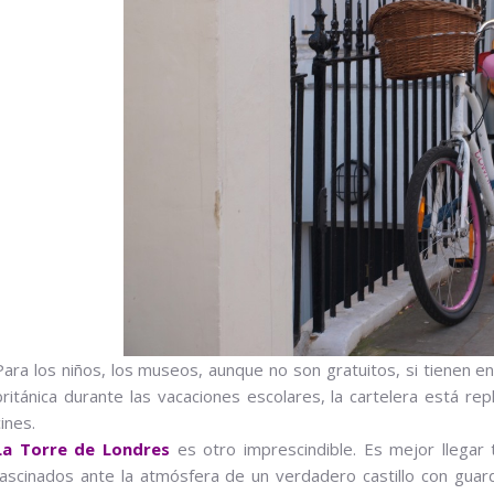
Para los niños, los museos, aunque no son gratuitos, si tienen e
británica durante las vacaciones escolares, la cartelera está re
cines.
La Torre de Londres
es otro imprescindible. Es mejor llegar 
fascinados ante la atmósfera de un verdadero castillo con guar