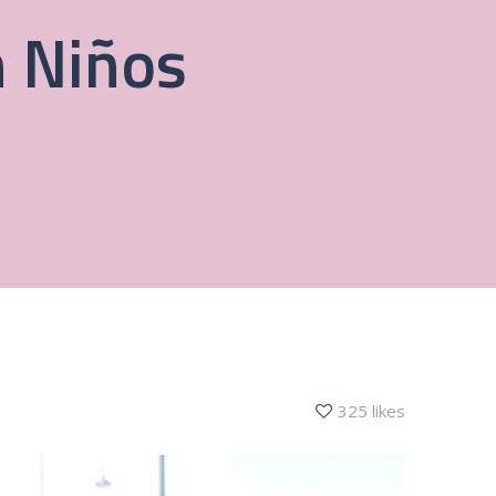
n Niños
325 likes