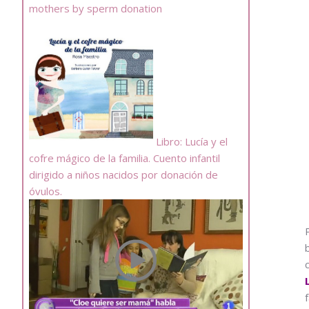
mothers by sperm donation
Libro: Lucía y el
cofre mágico de la familia. Cuento infantil
dirigido a niños nacidos por donación de
óvulos.