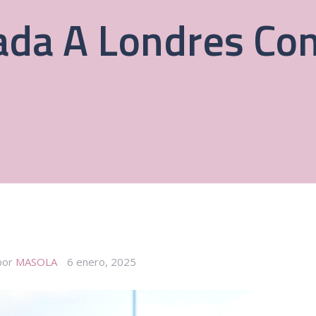
da A Londres Co
por
MASOLA
6 enero, 2025