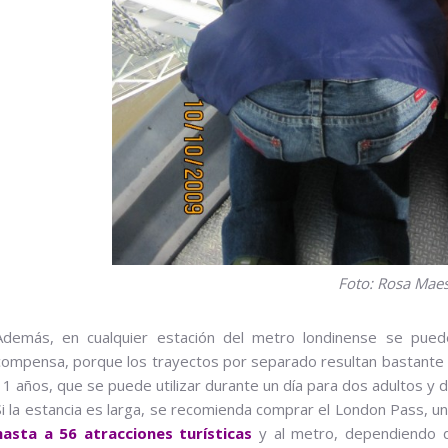
Foto: Rosa Maes
Además, en cualquier estación del metro londinense se puede
compensa, porque los trayectos por separado resultan bastante 
11 años, que se puede utilizar durante un día para dos adultos y d
Si la estancia es larga, se recomienda comprar el London Pass, un
hasta a 56 atracciones turísticas
y al metro, dependiendo d