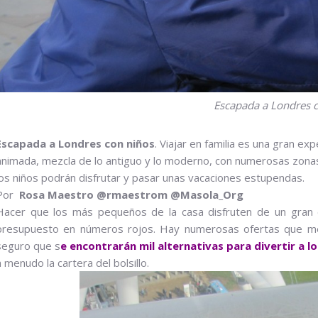
Escapada a Londres 
Escapada a Londres con niños
. Viajar en familia es una gran e
animada, mezcla de lo antiguo y lo moderno, con numerosas zonas
los niños podrán disfrutar y pasar unas vacaciones estupendas.
Por
Rosa Maestro @rmaestrom @Masola_Org
Hacer que los más pequeños de la casa disfruten de un gran día
presupuesto en números rojos. Hay numerosas ofertas que me
seguro que s
e encontrarán mil alternativas para divertir a lo
a menudo la cartera del bolsillo.