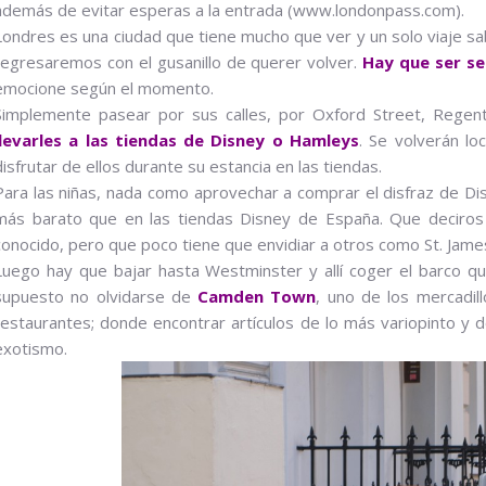
además de evitar esperas a la entrada (www.londonpass.com).
Londres es una ciudad que tiene mucho que ver y un solo viaje sa
regresaremos con el gusanillo de querer volver.
Hay que ser se
emocione según el momento.
Simplemente pasear por sus calles, por Oxford Street, Regen
llevarles a las tiendas de Disney o Hamleys
. Se volverán l
disfrutar de ellos durante su estancia en las tiendas.
Para las niñas, nada como aprovechar a comprar el disfraz de Dis
más barato que en las tiendas Disney de España. Que deciro
conocido, pero que poco tiene que envidiar a otros como St. Jam
Luego hay que bajar hasta Westminster y allí coger el barco q
supuesto no olvidarse de
Camden Town
, uno de los mercadill
restaurantes; donde encontrar artículos de lo más variopinto y
exotismo.