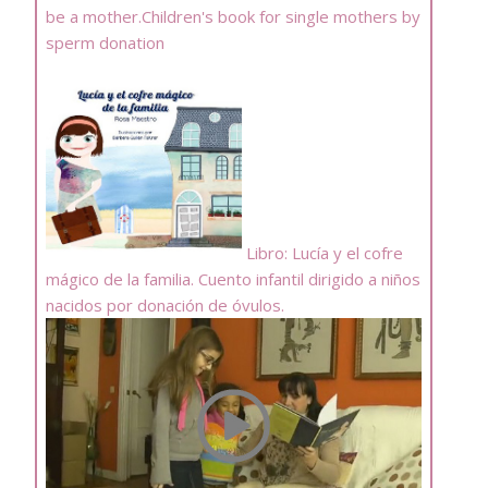
be a mother.Children's book for single mothers by
sperm donation
Libro: Lucía y el cofre
mágico de la familia. Cuento infantil dirigido a niños
nacidos por donación de óvulos.