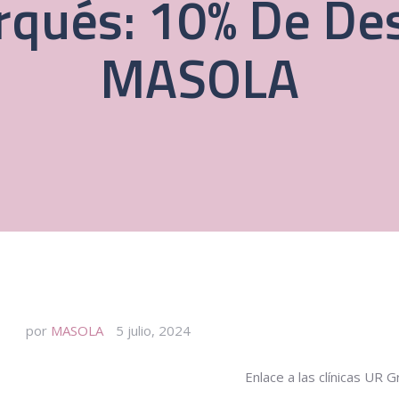
arqués: 10% De De
MASOLA
por
MASOLA
5 julio, 2024
Enlace a las clínicas UR 