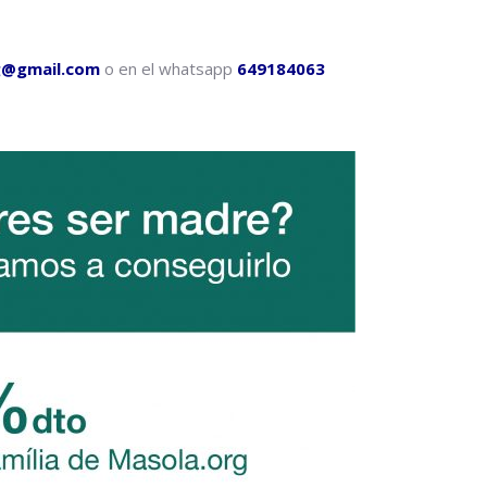
g@gmail.com
o en el whatsapp
649184063