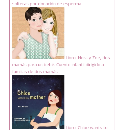
solteras por donación de esperma.
Libro: Nora y Zoe, dos
mamás para un bebé. Cuento infantil dirigido a
familias de dos mamás.
Libro: Chloe wants to