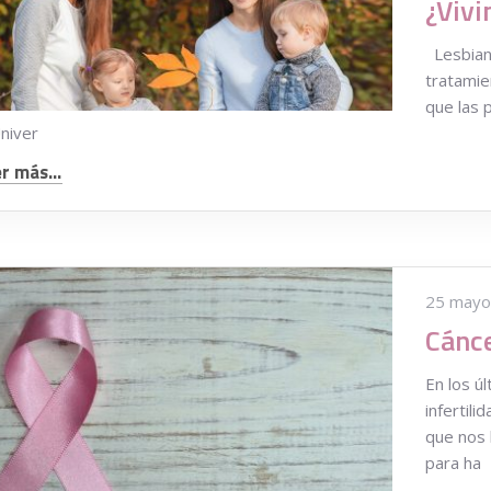
Lesbiana
tratamie
que las 
Univer
r más...
25 mayo
Cánce
En los ú
infertil
que nos 
para ha