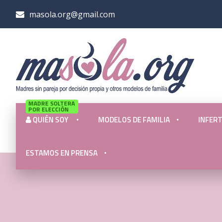
masola.org@gmail.com
MADRE SOLTERA
POR ELECCIÓN
QUIÉN SOY
MODELOS DE FAMILIA
INFERT
ESTAMOS EN PRENSA