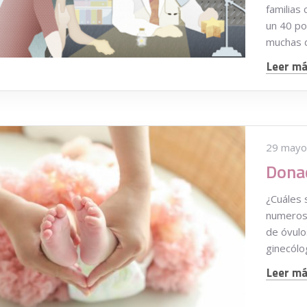
familia
un 40 po
muchas d
Leer más
29 mayo
¿Cuáles 
numeros
de óvulo
ginecólo
Leer más