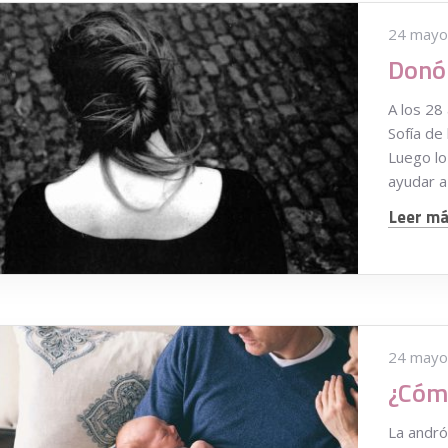
24 mayo
A los 28
Sofía de
Luego lo
ayudar a
Leer más
24 mayo
La andró