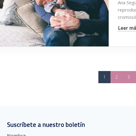
Ana Segu
reproduc
cromosóm
Leer más
1
2
3
Suscríbete a nuestro boletín
Nombre