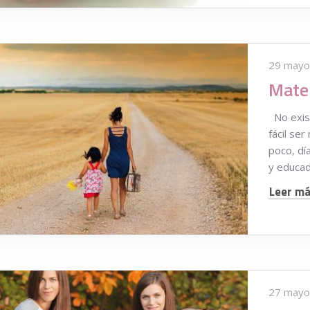
29 mayo
No exist
fácil se
poco, dí
y educa
Leer más
27 mayo