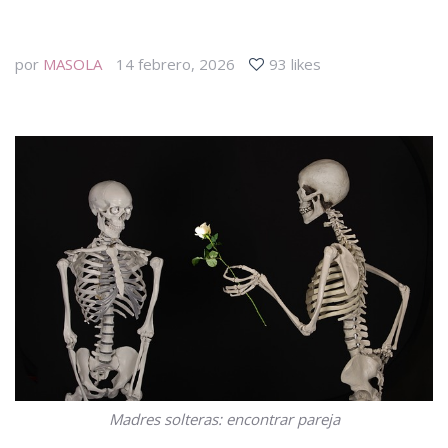
por
MASOLA
14 febrero, 2026
93 likes
Madres solteras: encontrar pareja