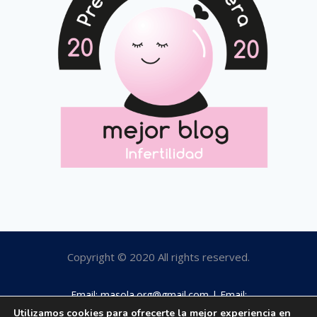
Copyright © 2020 All rights reserved.
Email: masola.org@gmail.com | Email:
rosamaestro2003@hotmail.com | Tfno: 649184063
Utilizamos cookies para ofrecerte la mejor experiencia en