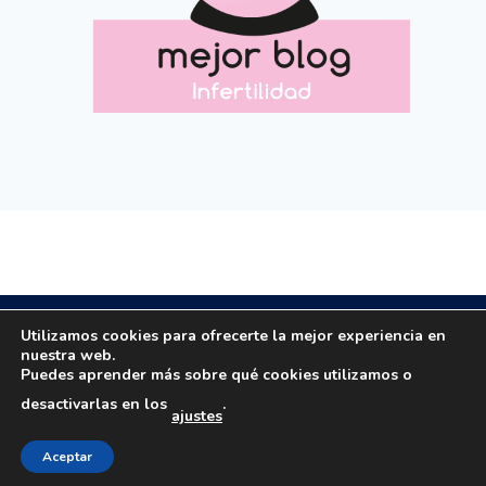
Copyright © 2020 All rights reserved.
Utilizamos cookies para ofrecerte la mejor experiencia en
nuestra web.
Puedes aprender más sobre qué cookies utilizamos o
Email: masola.org@gmail.com | Email:
desactivarlas en los
.
ajustes
rosamaestro2003@hotmail.com | Tfno: 649184063
Aviso legal
|
Política privacidad
|
Política cookies
Creado por
Consultoría Blogger
Aceptar