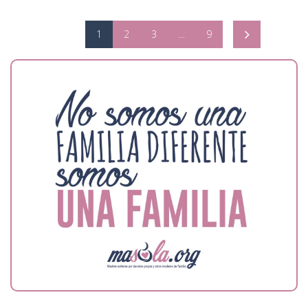
1
2
3
…
9