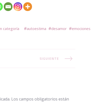
in categoría
autoestima
desamor
emociones
SIGUIENTE
icada.
Los campos obligatorios están