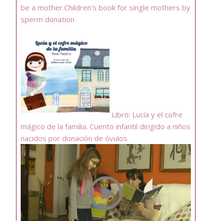
be a mother.Children's book for single mothers by
sperm donation
Libro: Lucía y el cofre
mágico de la familia. Cuento infantil dirigido a niños
nacidos por donación de óvulos.