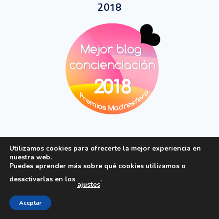
2018
MEJOR BLOG INFERTILIDAD MADRESFERA
Utilizamos cookies para ofrecerte la mejor experiencia en
nuestra web.
2020
Puedes aprender más sobre qué cookies utilizamos o
desactivarlas en los
.
ajustes
Aceptar