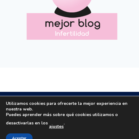
Copyright © 2020 All rights reserved.
Utilizamos cookies para ofrecerte la mejor experiencia en
nuestra web.
Puedes aprender más sobre qué cookies utilizamos o
Email: masola.org@gmail.com | Email:
desactivarlas en los
.
ajustes
rosamaestro2003@hotmail.com | Tfno: 649184063
Aviso legal
|
Política privacidad
|
Política cookies
Creado por
Consultoría Blogger
Aceptar