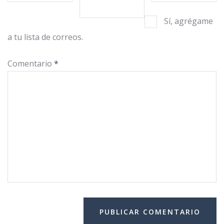
Sí, agrégame
a tu lista de correos.
Comentario
*