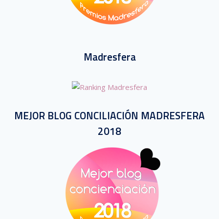
Madresfera
MEJOR BLOG CONCILIACIÓN MADRESFERA
2018