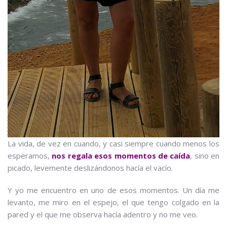
La vida, de vez en cuando, y casi siempre cuando menos los
esperamos,
nos regala esos momentos de caída
, sino en
picado, levemente deslizándonos hacía el vacío.
Y yo me encuentro en uno de esos momentos. Un día me
levanto, me miro en el espejo, el que tengo colgado en la
pared y el que me observa hacía adentro y no me veo.