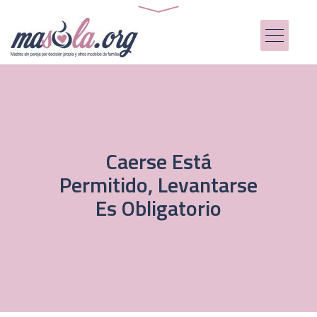
Caerse Está
Permitido, Levantarse
Es Obligatorio