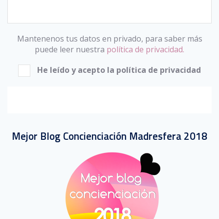
Mantenenos tus datos en privado, para saber más
puede leer nuestra
política de privacidad.
He leído y acepto la política de privacidad
Mejor Blog Concienciación Madresfera 2018