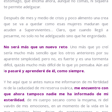
estómago, que encima ahora, aunque no comas, ni siquiera
te permite adelgazar.
Después de mes y medio de crisis y poco alimento una crea
que se va a quedar como esas mujeres maduran que
acuden a Supervivientes… Claro, que cuando llegó a
pesarme, no solo no he adelgazado sino que he engordado.
No será más que un nuevo reto
. Uno más que yo creí
sería mucho más sencillo que los otros anteriores por su
aparente simplicidad; pero no, es fuerte y es una tormenta
difícil, quizás mucho más difícil de lo que yo pensaba. Aún así
l
o pasaré y aprenderé de él, como siempre.
Y he aquí que si antes nunca me informaron de mi fertilidad
ni de la caducidad de mi reserva ovárica,
me encuentro con
que ahora tampoco nadie me ha informado de mi
esterilidad
, de mi cuerpo secano como la mojama, ni del
vaivén de mis emociones, en un momento de la vida en la
que nuestros hijos dejan de pertenecernos y nos