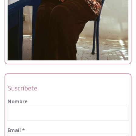
Suscríbete
Nombre
Email
*