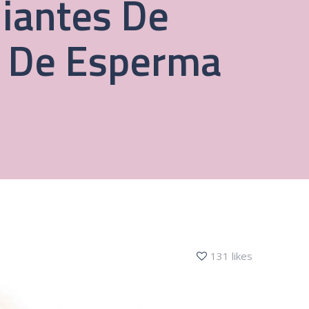
diantes De
s De Esperma
131 likes