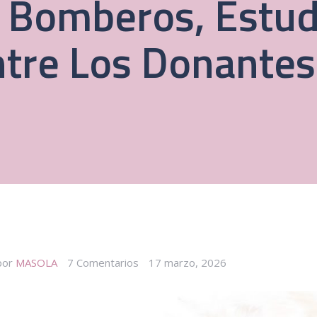
, Bomberos, Estu
ntre Los Donante
por
MASOLA
7
Comentarios
17 marzo, 2026