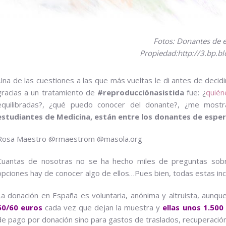
Fotos: Donantes de 
Propiedad:http://3.bp.b
Una de las cuestiones a las que más vueltas le di antes de deci
gracias a un tratamiento de
#reproducciónasistida
fue: ¿
quién
equilibradas?, ¿qué puedo conocer del donante?, ¿me most
estudiantes de Medicina, están entre los donantes de espe
Rosa Maestro @rmaestrom @masola.org
Cuantas de nosotras no se ha hecho miles de preguntas sobr
opciones hay de conocer algo de ellos…Pues bien, todas estas in
La donación en España es voluntaria, anónima y altruista, aunqu
50/60 euros
cada vez que dejan la muestra y
ellas unos 1.500
de pago por donación sino para gastos de traslados, recuperación