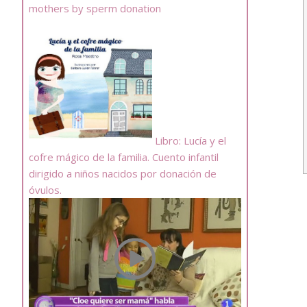
mothers by sperm donation
Libro: Lucía y el
cofre mágico de la familia. Cuento infantil
dirigido a niños nacidos por donación de
óvulos.