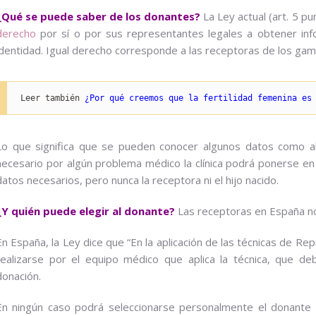
¿Qué se puede saber de los donantes?
La Ley actual (art. 5 pu
derecho
por sí o por sus representantes legales a obtener inf
identidad. Igual derecho corresponde a las receptoras de los ga
Leer también 
¿Por qué creemos que la fertilidad femenina es
Lo que significa que se pueden conocer algunos datos como al
necesario por algún problema médico la clínica podrá ponerse en
datos necesarios, pero nunca la receptora ni el hijo nacido.
¿Y quién puede elegir al donante?
Las receptoras en España no
En España, la Ley dice que “En la aplicación de las técnicas de Re
realizarse por el equipo médico que aplica la técnica, que d
donación.
En ningún caso podrá seleccionarse personalmente el donante a