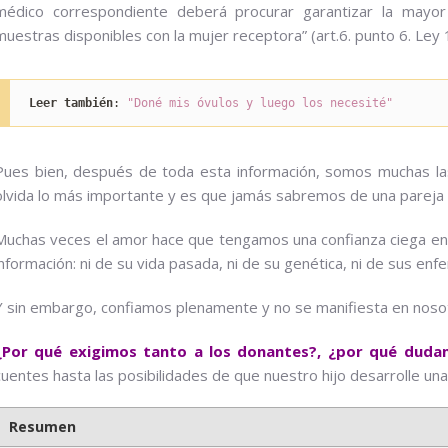
médico correspondiente deberá procurar garantizar la mayor s
muestras disponibles con la mujer receptora” (art.6. punto 6. Ley
Leer también
: 
"Doné mis óvulos y luego los necesité"
Pues bien, después de toda esta información, somos muchas l
olvida lo más importante y es que jamás sabremos de una pareja
Muchas veces el amor hace que tengamos una confianza ciega en 
información: ni de su vida pasada, ni de su genética, ni de sus e
Y sin embargo, confiamos plenamente y no se manifiesta en noso
¿Por qué exigimos tanto a los donantes?, ¿por qué dudam
cuentes hasta las posibilidades de que nuestro hijo desarrolle una
Resumen