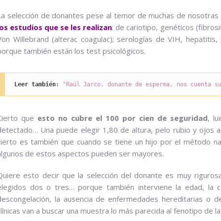
La selección de donantes pese al temor de muchas de nosotras
los estudios que se les realizan
: de cariotipo, genéticos (fibrosi
Von Willebrand (alterac coagulac); serologías de VIH, hepatitis,
porque también están los test psicológicos.
Leer también
: 
"Raúl Jarco, donante de esperma, nos cuenta s
Cierto que
esto no cubre el 100 por cien de seguridad
, l
detectado… Una puede elegir 1,80 de altura, pelo rubio y ojos a
cierto es también que cuando se tiene un hijo por el método nat
algunos de estos aspectos pueden ser mayores.
Quiere esto decir que la selección del donante es muy riguro
elegidos dos o tres… porque también interviene la edad, la c
descongelación, la ausencia de enfermedades hereditarias o d
clínicas van a buscar una muestra lo más parecida al fenotipo de l