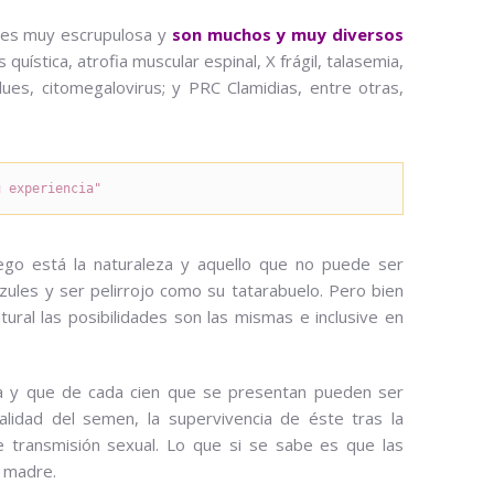
 es muy escrupulosa y
son muchos y muy diversos
s quística, atrofia muscular espinal, X frágil, talasemia,
 lues, citomegalovirus; y PRC Clamidias, entre otras,
u experiencia"
uego está la naturaleza y aquello que no puede ser
zules y ser pelirrojo como su tatarabuelo. Pero bien
ural las posibilidades son las mismas e inclusive en
sa y que de cada cien que se presentan pueden ser
alidad del semen, la supervivencia de éste tras la
e transmisión sexual. Lo que si se sabe es que las
a madre.