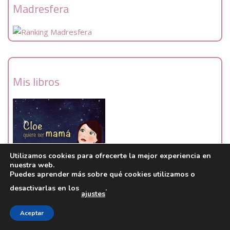
Madresfera
Mis libros
Utilizamos cookies para ofrecerte la mejor experiencia en
nuestra web.
Puedes aprender más sobre qué cookies utilizamos o
Libro: Cloe quiere ser mamá.
desactivarlas en los
.
ajustes
Cuento infantil dirigido a hijos de madres solteras por
donación de esperma.
Aceptar