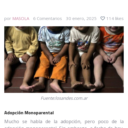
por
MASOLA
6
Comentarios
30 enero, 2025
114 likes
Fuente:losandes.com.ar
Adopción Monoparental
Mucho se habla de la adopción, pero poco de la