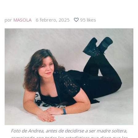
por
MASOLA
6 febrero, 2025
95 likes
Foto de Andrea, antes de decidirse a ser madre soltera,
rompiendo con todas las estadísticas que dicen que las