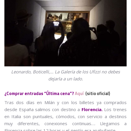
Leonardo, Boticelli,… La Galería de los Ufizzi no debes
dejarla a un lado.
¿Comprar entradas “Última cena”?
Aquí
(sitio oficial)
Tras dos días en Milán y con los billetes ya comprados
desde España salimos con destino a
Florencia.
Los trenes
en Italia son puntuales, cómodos, con servicio a destinos
muy diferentes, conexiones continuas…. Llegamos a
Florencia sobre las 12 horas y el gentío era apabullante.