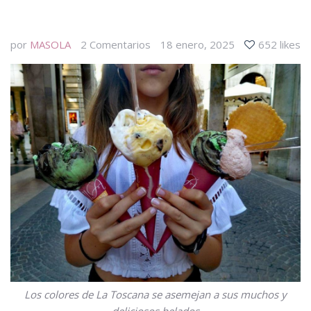
por
MASOLA
2
Comentarios
18 enero, 2025
652 likes
Los colores de La Toscana se asemejan a sus muchos y
deliciosos helados