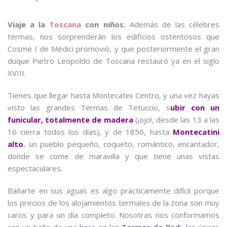
Viaje a la
Toscana
con niños.
Además de las célebres
termas, nos sorprenderán los edificios ostentosos que
Cosme I de Médici promovió, y que posteriormente el gran
duque Pietro Leopoldo de Toscana restauró ya en el siglo
XVIII.
Tienes que llegar hasta Montecatini Centro, y una vez hayas
visto las grandes Termas de Tetuccio, s
ubir con un
funicular, totalmente de madera
(¡ojo!, desde las 13 a las
16 cierra todos los días), y de 1850, hasta
Montecatini
alto
, un pueblo pequeño, coqueto, romántico, encantador,
donde se come de maravilla y que tiene unas vistas
espectaculares.
Bañarte en sus aguas es algo prácticamente difícil porque
los precios de los alojamientos termales de la zona son muy
caros y para un día completo. Nosotras nos conformamos
con un baño de una hora en las
Termas de Red
i, las únicas